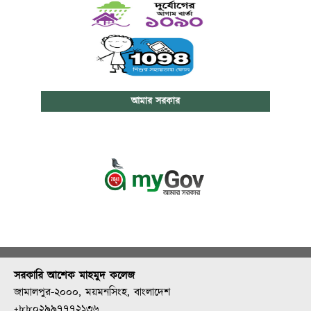
আমার সরকার
সরকারি আশেক মাহমুদ কলেজ
জামালপুর-২০০০, ময়মনসিংহ, বাংলাদেশ
+৮৮০২৯৯৭৭৭২১৩৬